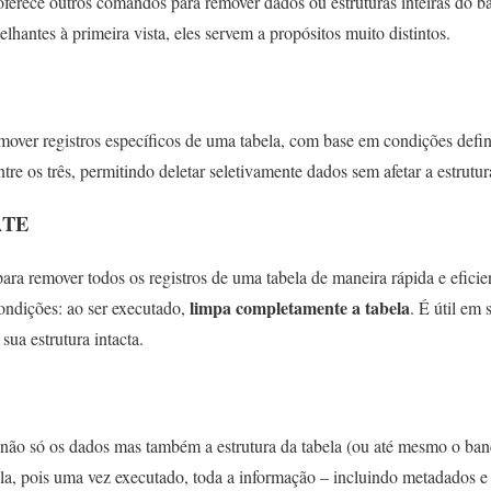
rece outros comandos para remover dados ou estruturas inteiras 
antes à primeira vista, eles servem a propósitos muito distintos.
ver registros específicos de uma tabela, com base em condições def
re os três, permitindo deletar seletivamente dados sem afetar a estrutur
ATE
 remover todos os registros de uma tabela de maneira rápida e eficien
limpa completamente a tabela
ndições: ao ser executado,
. É útil em
sua estrutura intacta.
o só os dados mas também a estrutura da tabela (ou até mesmo o banc
la, pois uma vez executado, toda a informação – incluindo metadados e 