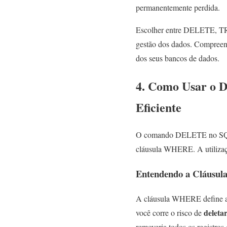
permanentemente perdida.
Escolher entre DELETE, TR
gestão dos dados. Compreende
dos seus bancos de dados.
4. Como Usar o 
Eficiente
O comando DELETE no SQL p
cláusula WHERE. A utilizaçã
Entendendo a Cláus
A cláusula WHERE define a c
deletar
você corre o risco de
removeria todos os registros 