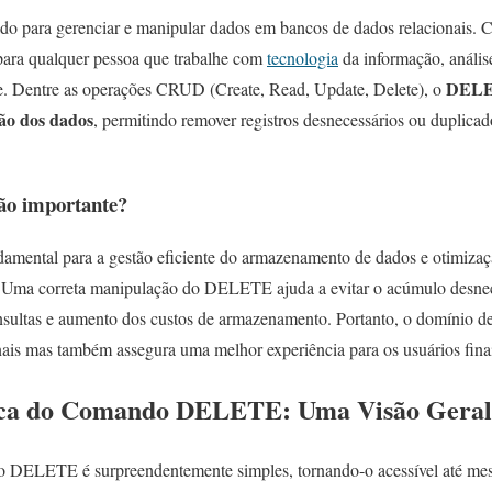
do para gerenciar e manipular dados em bancos de dados relacionais. 
para qualquer pessoa que trabalhe com
tecnologia
da informação, anális
DELET
e. Dentre as operações CRUD (Create, Read, Update, Delete), o
ão dos dados
, permitindo remover registros desnecessários ou duplicad
ão importante?
ental para a gestão eficiente do armazenamento de dados e otimiza
 Uma correta manipulação do DELETE ajuda a evitar o acúmulo desnece
onsultas e aumento dos custos de armazenamento. Portanto, o domínio 
ais mas também assegura uma melhor experiência para os usuários finai
sica do Comando DELETE: Uma Visão Geral
o DELETE é surpreendentemente simples, tornando-o acessível até me