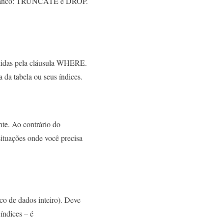
do banco: TRUNCATE e DROP.
inidas pela cláusula WHERE.
a da tabela ou seus índices.
te. Ao contrário do
 situações onde você precisa
o de dados inteiro). Deve
índices – é