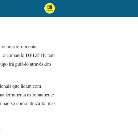
omo uma ferramenta
DELETE
es, o comando
tem
igo irá guiá-lo através dos
sionais que lidam com
a ferramenta extremamente
r não só como utilizá-lo, mas
E