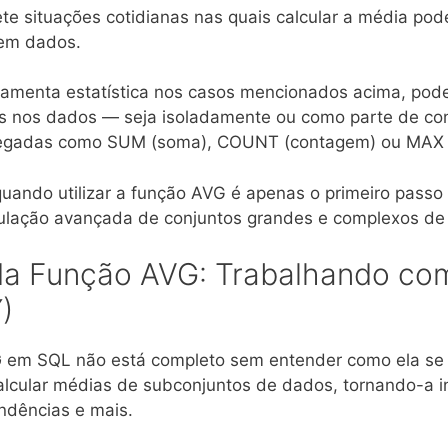
e situações cotidianas nas quais calcular a média pode
 em dados.
rramenta estatística nos casos mencionados acima, p
ias nos dados — seja isoladamente ou como parte de co
regadas como SUM (soma), COUNT (contagem) ou MAX 
ando utilizar a função AVG é apenas o primeiro passo 
pulação avançada de conjuntos grandes e complexos d
da Função AVG: Trabalhando co
)
G
em SQL não está completo sem entender como ela se 
lcular médias de subconjuntos de dados, tornando-a inc
ndências e mais.