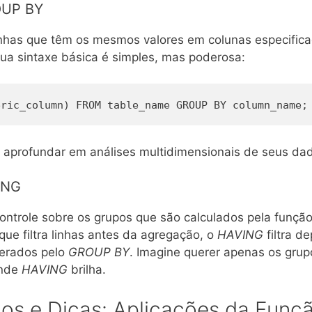
OUP BY
nhas que têm os mesmos valores em colunas especifi
ua sintaxe básica é simples, mas poderosa:
eric_column) FROM table_name GROUP BY column_name;
e aprofundar em análises multidimensionais de seus da
ING
ontrole sobre os grupos que são calculados pela funçã
 que filtra linhas antes da agregação, o
HAVING
filtra d
gerados pelo
GROUP BY
. Imagine querer apenas os grup
onde
HAVING
brilha.
cos e Dicas: Aplicações da Fun