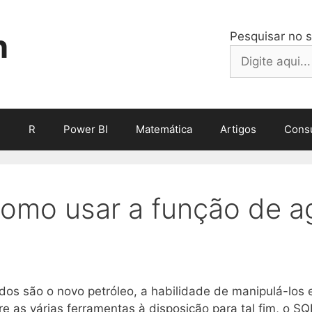
h
Pesquisar no s
n
R
Power BI
Matemática
Artigos
Consu
omo usar a função de 
dados são o novo petróleo, a habilidade de manipulá-los
re as várias ferramentas à disposição para tal fim, o S