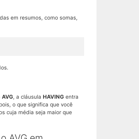
cadas em resumos, como somas,
dos.
o
AVG
, a cláusula
HAVING
entra
epois, o que significa que você
os cuja média seja maior que
ção AVG em