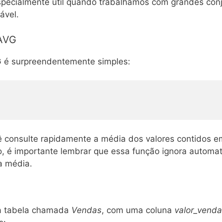
especialmente útil quando trabalhamos com grandes co
ável.
 AVG
G é surpreendentemente simples:
ê consulte rapidamente a média dos valores contidos 
o, é importante lembrar que essa função ignora automa
a média.
a tabela chamada
Vendas
, com uma coluna
valor_venda