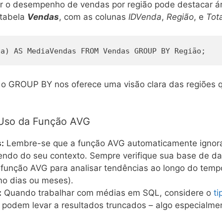
ar o desempenho de vendas por região pode destacar ár
 tabela
Vendas
, com as colunas
IDVenda
,
Região
, e
Tot
da) AS MediaVendas FROM Vendas GROUP BY Região;
m o GROUP BY nos oferece uma visão clara das regiões 
o Uso da Função AVG
:
Lembre-se que a função AVG automaticamente ignora 
endo do seu contexto. Sempre verifique sua base de da
função AVG para analisar tendências ao longo do tem
mo dias ou meses).
:
Quando trabalhar com médias em SQL, considere o
t
s podem levar a resultados truncados – algo especialme