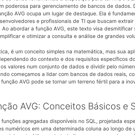
 poderosa para gerenciamento de bancos de dados. D
função AVG ocupa um lugar de destaque. Ela é fundamen
volvedores e profissionais de TI que buscam extrair in
 Ao abordar a função AVG, este texto visa desmitificar
mplificar e otimizar a consulta e análise de grandes v
tica, é um conceito simples na matemática, mas sua a
pendendo do contexto e dos requisitos específicos do
os valores num conjunto de dados e dividir pelo número
uando começamos a lidar com bancos de dados reais, c
 função AVG pode se tornar um terreno fértil para a ino
unção AVG: Conceitos Básicos e
 funções agregadas disponíveis no SQL, projetada espec
es numéricos em uma determinada coluna ao longo de 