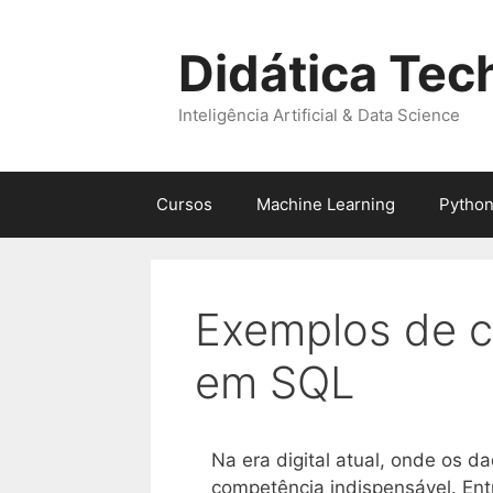
Pular
para
Didática Tec
o
conteúdo
Inteligência Artificial & Data Science
Cursos
Machine Learning
Pytho
Exemplos de c
em SQL
Na era digital atual, onde os 
competência indispensável. Ent