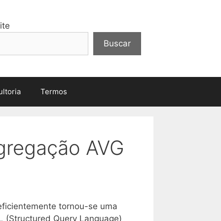
ite
Buscar
ltoria
Termos
agregação AVG
 eficientemente tornou-se uma
QL (Structured Query Language)