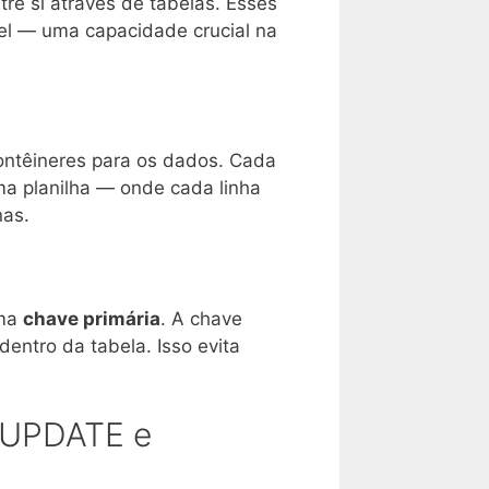
re si através de tabelas. Esses
el — uma capacidade crucial na
ontêineres para os dados. Cada
uma planilha — onde cada linha
nas.
uma
chave primária
. A chave
entro da tabela. Isso evita
 UPDATE e