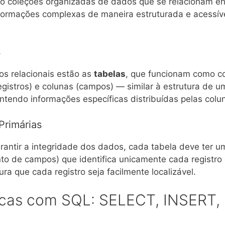
o coleções organizadas de dados que se relacionam ent
ormações complexas de maneira estruturada e acessív
s
s relacionais estão as
tabelas
, que funcionam como c
egistros) e colunas (campos) — similar à estrutura de 
ntendo informações específicas distribuídas pelas colu
Primárias
rantir a integridade dos dados, cada tabela deve ter 
o de campos) que identifica unicamente cada registro d
ra que cada registro seja facilmente localizável.
icas com SQL: SELECT, INSERT,