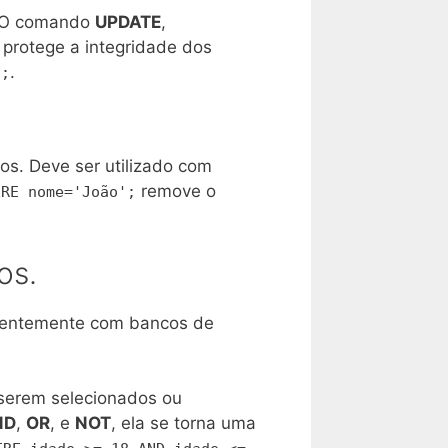
s. O comando
UPDATE
,
 protege a integridade dos
.
';
os. Deve ser utilizado com
remove o
ERE nome='João';
os.
icientemente com bancos de
 serem selecionados ou
ND
,
OR
, e
NOT
, ela se torna uma