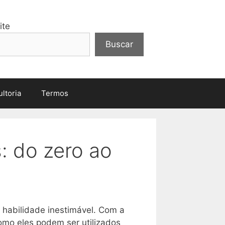
ite
Buscar
ltoria
Termos
: do zero ao
habilidade inestimável. Com a
omo eles podem ser utilizados