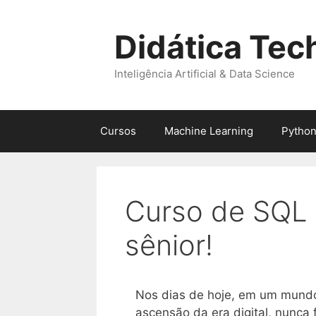
Pular
para
Didática Tec
o
conteúdo
Inteligência Artificial & Data Science
Cursos
Machine Learning
Pytho
Curso de SQL c
sênior!
Nos dias de hoje, em um mundo
ascensão da era digital, nunca