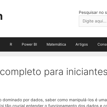
h
Pesquisar no s
n
R
Power BI
Matemática
Artigos
Consu
ompleto para iniciantes
 dominado por dados, saber como manipulá-los é uma 
 foi tão crucial entender o funcionamento dos dados e c