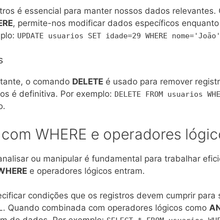
stros é essencial para manter nossos dados relevante
ERE
, permite-nos modificar dados específicos enquanto
plo:
UPDATE usuarios SET idade=29 WHERE nome='João
s
rtante, o comando
DELETE
é usado para remover registr
os é definitiva. Por exemplo:
DELETE FROM usuarios WH
o.
s com WHERE e operadores lógic
analisar ou manipular é fundamental para trabalhar ef
WHERE
e operadores lógicos entram.
cificar condições que os registros devem cumprir para
L. Quando combinada com operadores lógicos como
A