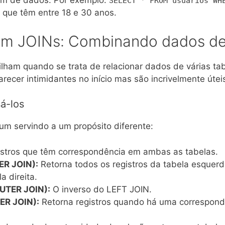
gem de dados. Por exemplo:
SELECT * FROM usuarios WH
 que têm entre 18 e 30 anos.
m JOINs: Combinando dados de m
lham quando se trata de relacionar dados de várias tabe
recer intimidantes no início mas são incrivelmente útei
á-los
um servindo a um propósito diferente:
istros que têm correspondência em ambas as tabelas.
ER JOIN):
Retorna todos os registros da tabela esquerda
a direita.
UTER JOIN):
O inverso do LEFT JOIN.
ER JOIN):
Retorna registros quando há uma correspond