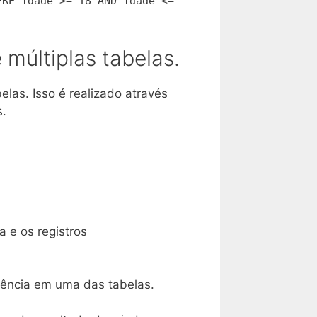
ERE idade >= 18 AND idade <=
últiplas tabelas.
las. Isso é realizado através
s.
 e os registros
ência em uma das tabelas.