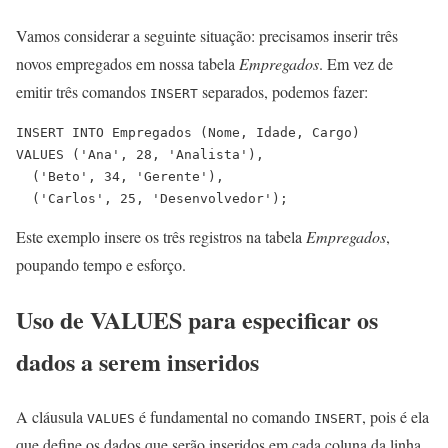
Vamos considerar a seguinte situação: precisamos inserir três
novos empregados em nossa tabela
Empregados
. Em vez de
emitir três comandos
separados, podemos fazer:
INSERT
INSERT INTO Empregados (Nome, Idade, Cargo) 

VALUES ('Ana', 28, 'Analista'), 

  ('Beto', 34, 'Gerente'), 

Este exemplo insere os três registros na tabela
Empregados
,
poupando tempo e esforço.
Uso de VALUES para especificar os
dados a serem inseridos
A cláusula
é fundamental no comando
, pois é ela
VALUES
INSERT
que define os dados que serão inseridos em cada coluna da linha