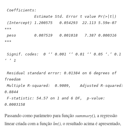
 Coefficients:
             Estimate Std. Error t value Pr(>|t|)    
 (Intercept) 1.200575   0.054293  22.113 5.59e-07 
***
 peso        0.007519   0.001018   7.387 0.000316 
***
 Signif. codes:  0 ‘’ 0.001 ‘’ 0.01 ‘’ 0.05 ‘.’ 0.1 
‘ ’ 1
 Residual standard error: 0.01384 on 6 degrees of 
freedom
 Multiple R-squared:  0.9009,    Adjusted R-squared:  
0.8844 
 F-statistic: 54.57 on 1 and 6 DF,  p-value: 
0.0003158
Passando como parâmetro para função
summary(),
a regressão
linear criada com a função
lm()
, o resultado acima é apresentado,