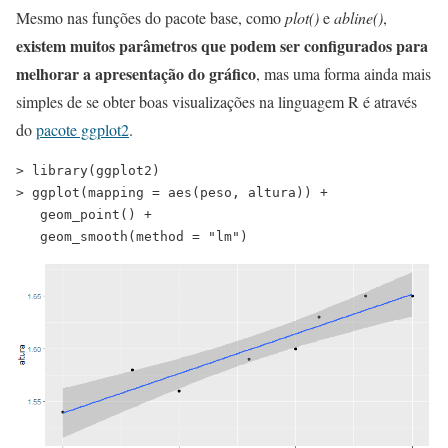
Mesmo nas funções do pacote base, como
plot()
e
abline()
,
existem muitos parâmetros que podem ser configurados para
melhorar a apresentação do gráfico
, mas uma forma ainda mais
simples de se obter boas visualizações na linguagem R é através
do
pacote ggplot2
.
> library(ggplot2) 
> ggplot(mapping = aes(peso, altura)) +
   geom_point() +
   geom_smooth(method = "lm")