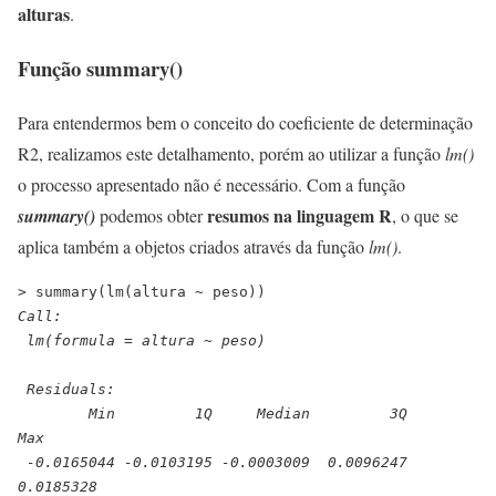
alturas
.
Função summary()
Para entendermos bem o conceito do coeficiente de determinação
R2, realizamos este detalhamento, porém ao utilizar a função
lm()
o processo apresentado não é necessário. Com a função
resumos na linguagem R
summary()
podemos obter
, o que se
aplica também a objetos criados através da função
lm()
.
> summary(lm(altura ~ peso))
Call:
 lm(formula = altura ~ peso)
 Residuals:
        Min         1Q     Median         3Q        
Max 
 -0.0165044 -0.0103195 -0.0003009  0.0096247  
0.0185328 