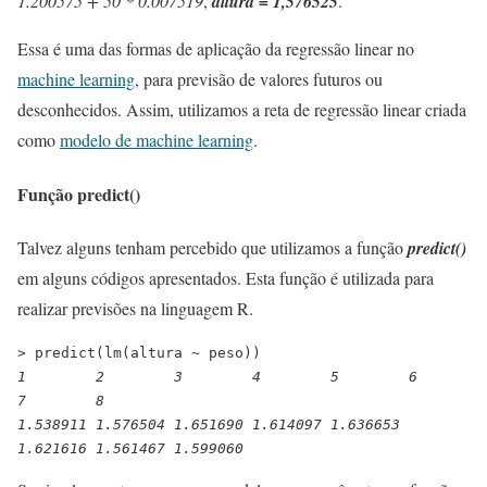
1.200575 + 50 * 0.007519
,
altura = 1,576525
.
Essa é uma das formas de aplicação da regressão linear no
machine learning
, para previsão de valores futuros ou
desconhecidos. Assim, utilizamos a reta de regressão linear criada
como
modelo de machine learning
.
Função predict()
Talvez alguns tenham percebido que utilizamos a função
predict()
em alguns códigos apresentados. Esta função é utilizada para
realizar previsões na linguagem R.
> predict(lm(altura ~ peso))
1        2        3        4        5        6        
7        8
1.538911 1.576504 1.651690 1.614097 1.636653 
1.621616 1.561467 1.599060