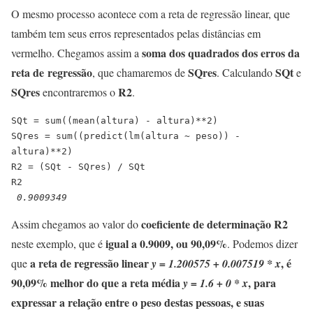
O mesmo processo acontece com a reta de regressão linear, que
também tem seus erros representados pelas distâncias em
soma dos quadrados dos erros da
vermelho. Chegamos assim a
reta de regressão
SQres
SQt
, que chamaremos de
. Calculando
e
SQres
R2
encontraremos o
.
SQt = sum((mean(altura) - altura)**2)
SQres = sum((predict(lm(altura ~ peso)) - 
altura)**2)
R2 = (SQt - SQres) / SQt
R2
 0.9009349
coeficiente de determinação R2
Assim chegamos ao valor do
igual a 0.9009, ou 90,09%
neste exemplo, que é
. Podemos dizer
a reta de regressão linear
, é
que
y = 1.200575 + 0.007519 * x
90,09% melhor do que a reta média
, para
y = 1.6 + 0 * x
expressar a relação entre o peso destas pessoas, e suas