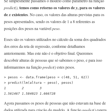
Se simplesmente passamos o modelo como parâmetro na função
temos como retorno os valores de
, para os valores
predict()
,
y
de
existentes
x
. No caso, os valores das alturas previstas para os
pesos apresentados, sendo os valores de 1 a 8 referentes as
posições dos pesos na variável
peso
.
Esses são os valores utilizados no cálculo da soma dos quadrados
dos erros da reta de regressão, conforme detalhamos
anteriormente. Mas este não é o objetivo final. Queremos
descobrir alturas de pessoas que só sabemos o peso, e para isso
informaremos na função
predict()
estes pesos.
> pesos <- data.frame(peso = c(48, 51, 62))
> predict(lm(altura ~ peso), pesos)
1        2        3
1.561467 1.584023 1.666728
Agora passamos os pesos de pessoas que não estavam na base de
dados utilizada para criação do modelo. A função
predict()
espera