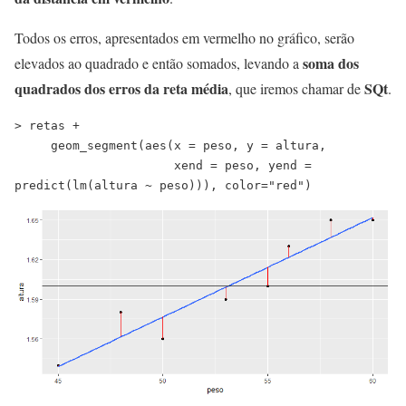
Todos os erros, apresentados em vermelho no gráfico, serão
soma dos
elevados ao quadrado e então somados, levando a
quadrados dos erros da reta média
SQt
, que iremos chamar de
.
> retas +
     geom_segment(aes(x = peso, y = altura,
                      xend = peso, yend = 
predict(lm(altura ~ peso))), color="red")