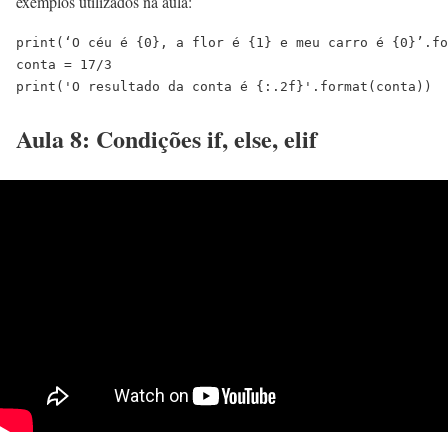
exemplos utilizados na aula:
print(‘O céu é {0}, a flor é {1} e meu carro é {0}’.fo
conta = 17/3
print('O resultado da conta é {:.2f}'.format(conta))
Aula 8: Condições if, else, elif