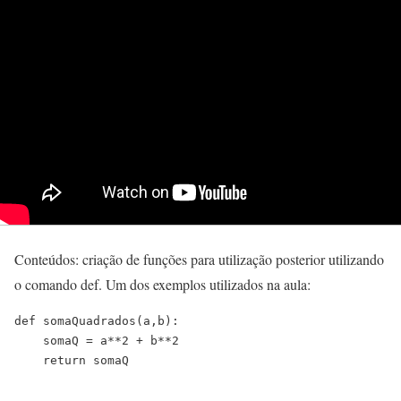
Conteúdos: criação de funções para utilização posterior utilizando
o comando def. Um dos exemplos utilizados na aula:
def somaQuadrados(a,b):
    somaQ = a**2 + b**2
    return somaQ