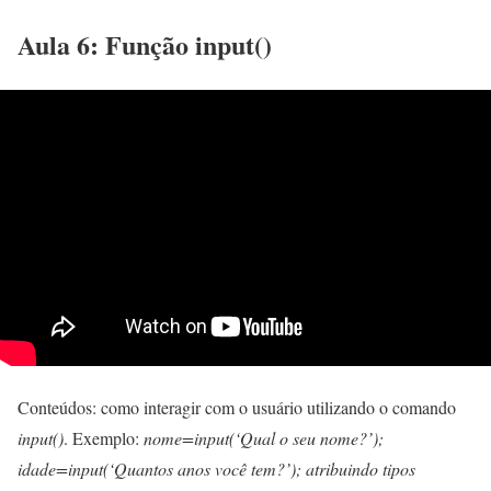
Aula 6: Função input()
Conteúdos: como interagir com o usuário utilizando o comando
input()
. Exemplo:
nome=input(‘Qual o seu nome?’);
idade=input(‘Quantos anos você tem?’); atribuindo tipos